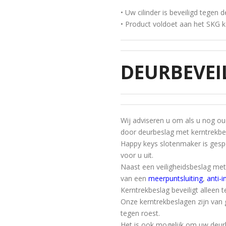
• Uw cilinder is beveiligd tegen
• Product voldoet aan het SKG 
DEURBEVEI
Wij adviseren u om als u nog ou
door deurbeslag met kerntrekbev
Happy keys slotenmaker is gespec
voor u uit.
Naast een veiligheidsbeslag met
van een
meerpuntsluiting
,
anti-i
Kerntrekbeslag beveiligt alleen 
Onze kerntrekbeslagen zijn va
tegen roest.
Het is ook mogelijk om uw deurb