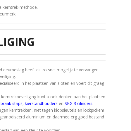
 de kerntrek-methode.
keurmerk.
LIGING
d deurbeslag heeft dit zo snel mogelijk te vervangen
eiliging.
ialiseerd in het plaatsen van sloten en voert dit graag
 kerntrekbeveiliging kunt u ook denken aan het plaatsen
nbraak strips
,
kierstandhouders
en
SKG 3 cilinders
.
tegen kerntrekken, niet tegen klopsleutels en lockpicken!
n geanodiseerd aluminium en daarmee erg goed bestand
eslag van een kleur te voorzien.