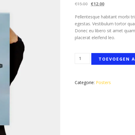
Oorspronkelijke
Huidige
€
15.00
€
12.00
prijs
prijs
Pellentesque habitant morbi tr
was:
is:
egestas. Vestibulum tortor quam
€15.00.
€12.00.
Donec eu libero sit amet quam 
placerat eleifend leo.
Premium
TOEVOEGEN 
Quality
aantal
Categorie:
Posters