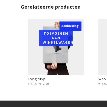
Gerelateerde producten
Aanbieding!
TOEVOEGEN
AAN
WINKELWAGEN
Flying Ninja
Woo 
Oorspronkelijke
Huidige
€
15.00
€
12.00
€
15.0
prijs
prijs
was:
is:
€15.00.
€12.00.