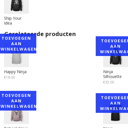
Ship Your
Idea
Dit
Gerelateerde producten
product
TOEVOEGEN
TOEVOEGE
heeft
AAN
AAN
meerdere
WINKELWAGEN
WINKELWA
variaties.
Deze
optie
Happy Ninja
Ninja
kan
Silhouette
€
18.00
gekozen
€
35.00
worden
op
TOEVOEGEN
TOEVOEGE
de
AAN
AAN
productpagina
WINKELWAGEN
WINKELWA