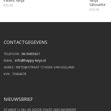
Patient Ninja
Ninja
Silhouette
€
35.00
€
20.00
CONTACTGEGEVENS
TELEFOON :
06-30455621
info@happy-keys.nl
EMAIL :
ADRES :
RIETDIJKSTRAAT 17 HOEK VAN HOLLAND
KVK :
73464678
NIEUWSBRIEF
SCHRIJF U NU IN VOOR ONZE NIEUWSBRIEF