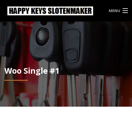
MENU
HAPPY KEYS
WEES INBREKERS EEN STAPJE VOOR
PRIJSLIJST HAPPY KEYS
VRIJBLIJVENDE OFFERTE
Woo Single #1
CONTACT