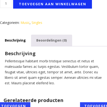
Woo
TOEVOEGEN AAN WINKELWAGEN
Single
#1
aantal
Categorieën:
Music
,
Singles
Beschrijving
Beoordelingen (0)
Beschrijving
Pellentesque habitant morbi tristique senectus et netus et
malesuada fames ac turpis egestas. Vestibulum tortor quam,
feugiat vitae, ultricies eget, tempor sit amet, ante. Donec eu
libero sit amet quam egestas semper. Aenean ultricies mi vitae
est. Mauris placerat eleifend leo.
Gerelateerde producten
TOEVOEGEN
TOEVOEGE