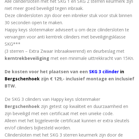
Alle cilindersloten met het SKG 1 en SKG 2 sterren keurmerk zijn
niet meer goed beveiligd tegen inbraak.
Deze cilindersloten zijn door een inbreker stuk voor stuk binnen
30 seconden open te maken.
Happy keys slotenmaker adviseert u om deze cilindersloten te
vervangen voor anti kerntrek cilinders met beveiligingsklasse
SKG***
(3 sterren – Extra Zwaar Inbraakwerend) en deurbeslag met
kerntrekbeveiliging
met een minimale uittrekkracht van 15Kn.
De kosten voor het plaatsen van een
SKG 3 cilinder
in
Bergschenhoek
zijn € 129,- inclusief montage en inclusief
BTW.
De SKG 3 cilinders van Happy keys slotenmaker
Bergschenhoek
zijn getest op kwaliteit en duurzaamheid en
zijn beveiligd met een certificaat met een unieke code.
Alleen met het bijgeleverde certificaat kunnen er extra sleutels
en/of cilinders bijbesteld worden.
Cilindersloten met het SKG 3 sterren keurmerk zijn door de