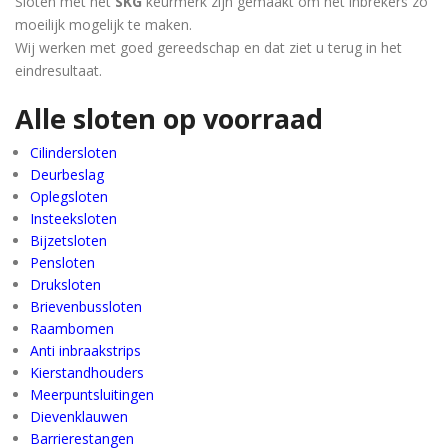
Sloten met het
SKG
keurmerk zijn gemaakt om het inbrekers zo
moeilijk mogelijk te maken.
Wij werken met goed gereedschap en dat ziet u terug in het
eindresultaat.
Alle sloten op voorraad
Cilindersloten
Deurbeslag
Oplegsloten
Insteeksloten
Bijzetsloten
Pensloten
Druksloten
Brievenbussloten
Raambomen
Anti inbraakstrips
Kierstandhouders
Meerpuntsluitingen
Dievenklauwen
Barrierestangen