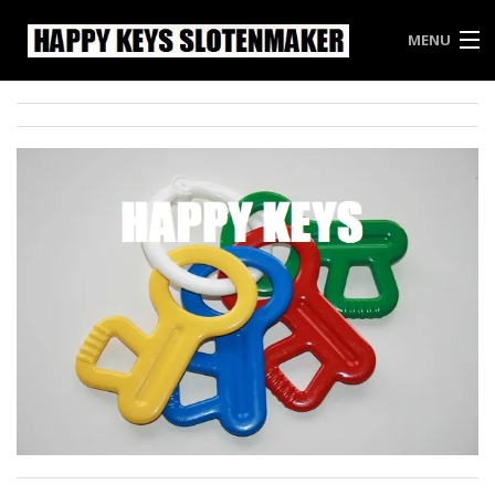
MENU
HAPPY KEYS
WEES INBREKERS EEN STAPJE VOOR
PRIJSLIJST HAPPY KEYS
VRIJBLIJVENDE OFFERTE
CONTACT