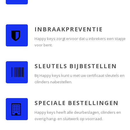
INBRAAKPREVENTIE
Happy keys zorgt ervoor dat u inbrekers een stapje
voor bent.
SLEUTELS BIJBESTELLEN
Bij Happy keys kunt u met uw certificaat sleutels en
cilinders nabestellen.
SPECIALE BESTELLINGEN
Happy keys heeft alle deurbeslagen, cilinders en
overig hang- en sluitwerk op voorraad.