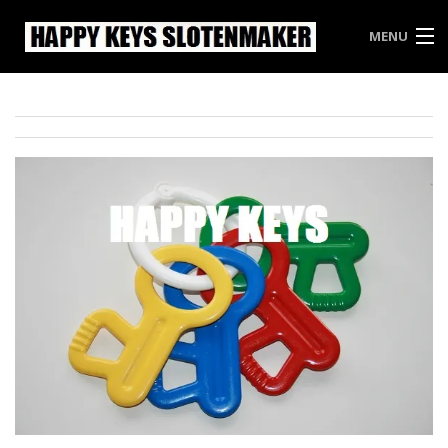
MENU
HAPPY KEYS
WEES INBREKERS EEN STAPJE VOOR
PRIJSLIJST HAPPY KEYS
VRIJBLIJVENDE OFFERTE
CONTACT