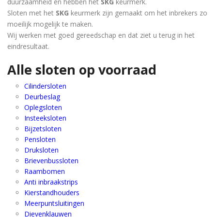
duurzaamheid en hebben het
SKG
keurmerk.
Sloten met het
SKG
keurmerk zijn gemaakt om het inbrekers zo
moeilijk mogelijk te maken.
Wij werken met goed gereedschap en dat ziet u terug in het
eindresultaat.
Alle sloten op voorraad
Cilindersloten
Deurbeslag
Oplegsloten
Insteeksloten
Bijzetsloten
Pensloten
Druksloten
Brievenbussloten
Raambomen
Anti inbraakstrips
Kierstandhouders
Meerpuntsluitingen
Dievenklauwen