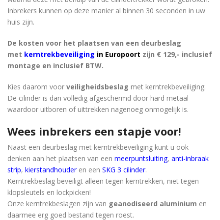
Inbrekers kunnen op deze manier al binnen 30 seconden in uw
huis zijn.
De kosten voor het plaatsen van een deurbeslag
met
kerntrekbeveiliging
in Europoort
zijn € 129,- inclusief
montage en inclusief BTW.
Kies daarom voor
veiligheidsbeslag
met kerntrekbeveiliging.
De cilinder is dan volledig afgeschermd door hard metaal
waardoor uitboren of uittrekken nagenoeg onmogelijk is.
Wees inbrekers een stapje voor!
Naast een deurbeslag met kerntrekbeveiliging kunt u ook
denken aan het plaatsen van een
meerpuntsluiting
,
anti-inbraak
strip
,
kierstandhouder
en een
SKG 3 cilinder
.
Kerntrekbeslag beveiligt alleen tegen kerntrekken, niet tegen
klopsleutels en lockpicken!
Onze kerntrekbeslagen zijn van
geanodiseerd aluminium
en
daarmee erg goed bestand tegen roest.