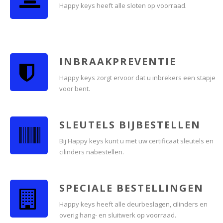
Happy keys heeft alle sloten op voorraad.
INBRAAKPREVENTIE
Happy keys zorgt ervoor dat u inbrekers een stapje
voor bent.
SLEUTELS BIJBESTELLEN
Bij Happy keys kunt u met uw certificaat sleutels en
cilinders nabestellen.
SPECIALE BESTELLINGEN
Happy keys heeft alle deurbeslagen, cilinders en
overig hang- en sluitwerk op voorraad.