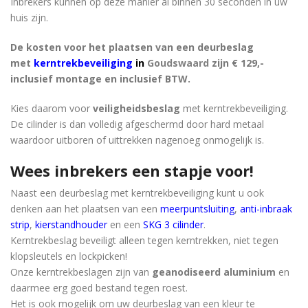
Inbrekers kunnen op deze manier al binnen 30 seconden in uw
huis zijn.
De kosten voor het plaatsen van een deurbeslag
met
kerntrekbeveiliging
in
Goudswaard
zijn € 129,-
inclusief montage en inclusief BTW.
Kies daarom voor
veiligheidsbeslag
met kerntrekbeveiliging.
De cilinder is dan volledig afgeschermd door hard metaal
waardoor uitboren of uittrekken nagenoeg onmogelijk is.
Wees inbrekers een stapje voor!
Naast een deurbeslag met kerntrekbeveiliging kunt u ook
denken aan het plaatsen van een
meerpuntsluiting
,
anti-inbraak
strip
,
kierstandhouder
en een
SKG 3 cilinder
.
Kerntrekbeslag beveiligt alleen tegen kerntrekken, niet tegen
klopsleutels en lockpicken!
Onze kerntrekbeslagen zijn van
geanodiseerd aluminium
en
daarmee erg goed bestand tegen roest.
Het is ook mogelijk om uw deurbeslag van een kleur te