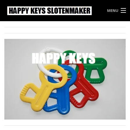
MENU
HAPPY KEYS
WEES INBREKERS EEN STAPJE VOOR
PRIJSLIJST HAPPY KEYS
VRIJBLIJVENDE OFFERTE
CONTACT