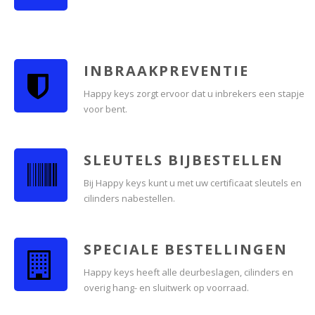
INBRAAKPREVENTIE
Happy keys zorgt ervoor dat u inbrekers een stapje
voor bent.
SLEUTELS BIJBESTELLEN
Bij Happy keys kunt u met uw certificaat sleutels en
cilinders nabestellen.
SPECIALE BESTELLINGEN
Happy keys heeft alle deurbeslagen, cilinders en
overig hang- en sluitwerk op voorraad.