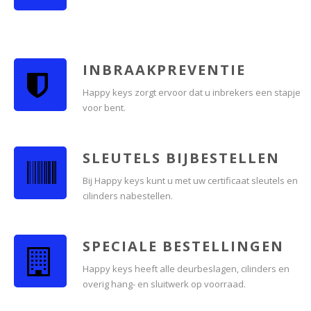
INBRAAKPREVENTIE
Happy keys zorgt ervoor dat u inbrekers een stapje
voor bent.
SLEUTELS BIJBESTELLEN
Bij Happy keys kunt u met uw certificaat sleutels en
cilinders nabestellen.
SPECIALE BESTELLINGEN
Happy keys heeft alle deurbeslagen, cilinders en
overig hang- en sluitwerk op voorraad.