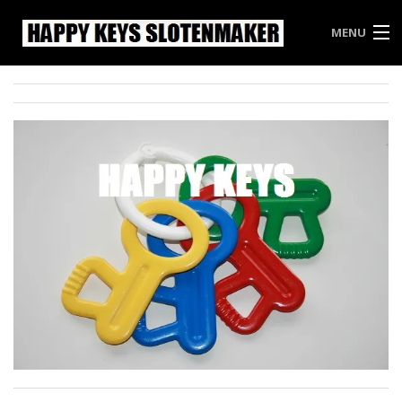
MENU
HAPPY KEYS
WEES INBREKERS EEN STAPJE VOOR
PRIJSLIJST HAPPY KEYS
VRIJBLIJVENDE OFFERTE
CONTACT