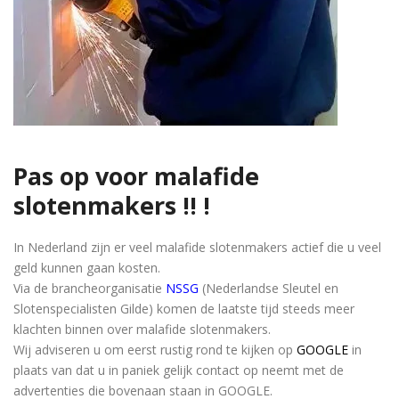
Pas op voor malafide
slotenmakers !! !
In Nederland zijn er veel malafide slotenmakers actief die u veel
geld kunnen gaan kosten.
Via de brancheorganisatie
NSSG
(Nederlandse Sleutel en
Slotenspecialisten Gilde) komen de laatste tijd steeds meer
klachten binnen over malafide slotenmakers.
Wij adviseren u om eerst rustig rond te kijken op
GOOGLE
in
plaats van dat u in paniek gelijk contact op neemt met de
advertenties die bovenaan staan in GOOGLE.