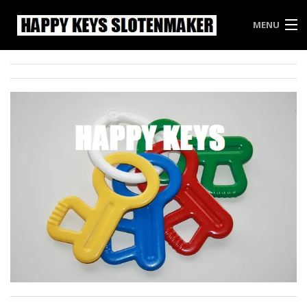
MENU
HAPPY KEYS
WEES INBREKERS EEN STAPJE VOOR
PRIJSLIJST HAPPY KEYS
VRIJBLIJVENDE OFFERTE
CONTACT