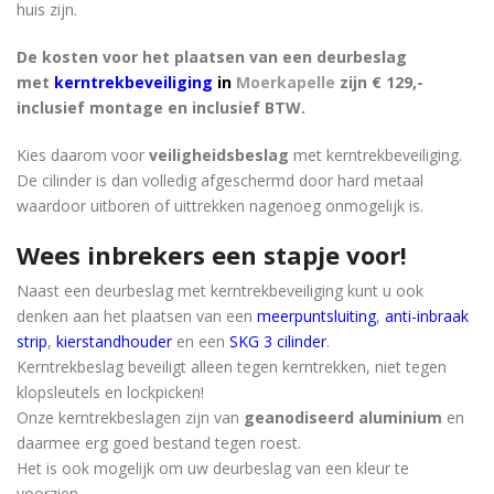
huis zijn.
De kosten voor het plaatsen van een deurbeslag
met
kerntrekbeveiliging
in
Moerkapelle
zijn € 129,-
inclusief montage en inclusief BTW.
Kies daarom voor
veiligheidsbeslag
met kerntrekbeveiliging.
De cilinder is dan volledig afgeschermd door hard metaal
waardoor uitboren of uittrekken nagenoeg onmogelijk is.
Wees inbrekers een stapje voor!
Naast een deurbeslag met kerntrekbeveiliging kunt u ook
denken aan het plaatsen van een
meerpuntsluiting
,
anti-inbraak
strip
,
kierstandhouder
en een
SKG 3 cilinder
.
Kerntrekbeslag beveiligt alleen tegen kerntrekken, niet tegen
klopsleutels en lockpicken!
Onze kerntrekbeslagen zijn van
geanodiseerd aluminium
en
daarmee erg goed bestand tegen roest.
Het is ook mogelijk om uw deurbeslag van een kleur te
voorzien.