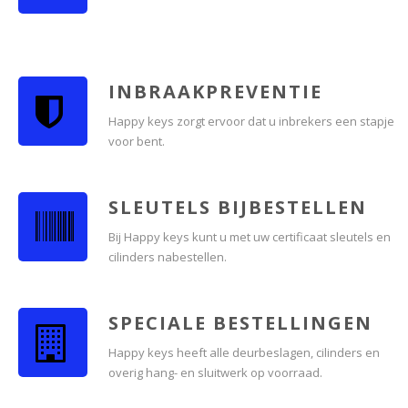
INBRAAKPREVENTIE
Happy keys zorgt ervoor dat u inbrekers een stapje
voor bent.
SLEUTELS BIJBESTELLEN
Bij Happy keys kunt u met uw certificaat sleutels en
cilinders nabestellen.
SPECIALE BESTELLINGEN
Happy keys heeft alle deurbeslagen, cilinders en
overig hang- en sluitwerk op voorraad.