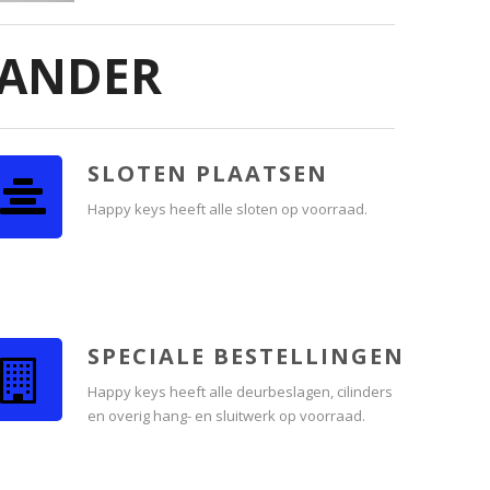
XANDER
SLOTEN PLAATSEN
Happy keys heeft alle sloten op voorraad.
SPECIALE BESTELLINGEN
Happy keys heeft alle deurbeslagen, cilinders
en overig hang- en sluitwerk op voorraad.