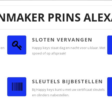
NMAKER PRINS ALE
SLOTEN VERVANGEN
 en
Happy keys staat dag en nacht voor u klaar. Met
spoed of op afspraak!
SLEUTELS BIJBESTELLEN
n
Bij Happy keys kunt u met uw certificaat sleutels
en cilinders nabestellen.