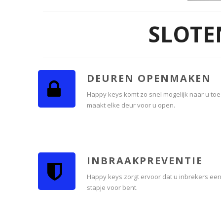
SLOTE
DEUREN OPENMAKEN
Happy keys komt zo snel mogelijk naar u toe
maakt elke deur voor u open.
INBRAAKPREVENTIE
Happy keys zorgt ervoor dat u inbrekers ee
stapje voor bent.