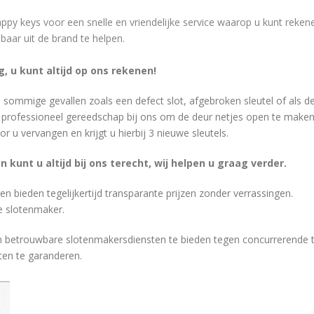
py keys voor een snelle en vriendelijke service waarop u kunt reken
baar uit de brand te helpen.
g, u kunt altijd op ons rekenen!
in sommige gevallen zoals een defect slot, afgebroken sleutel of als de
j professioneel gereedschap bij ons om de deur netjes open te maken
 u vervangen en krijgt u hierbij 3 nieuwe sleutels.
kunt u altijd bij ons terecht, wij helpen u graag verder.
en bieden tegelijkertijd transparante prijzen zonder verrassingen.
e slotenmaker.
 en betrouwbare slotenmakersdiensten te bieden tegen concurrerende 
en te garanderen.