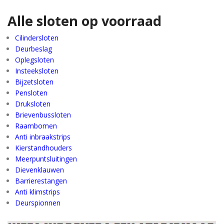
Alle sloten op voorraad
Cilindersloten
Deurbeslag
Oplegsloten
Insteeksloten
Bijzetsloten
Pensloten
Druksloten
Brievenbussloten
Raambomen
Anti inbraakstrips
Kierstandhouders
Meerpuntsluitingen
Dievenklauwen
Barrierestangen
Anti klimstrips
Deurspionnen