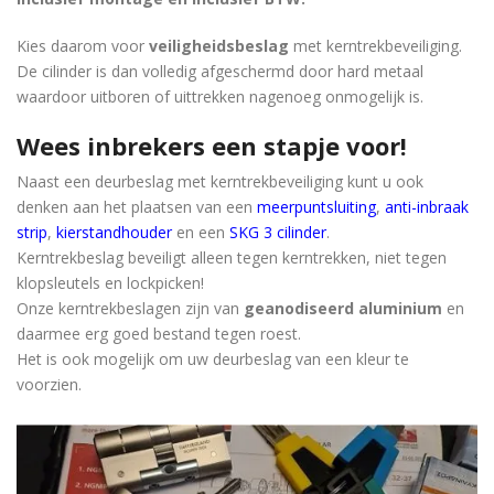
Kies daarom voor
veiligheidsbeslag
met kerntrekbeveiliging.
De cilinder is dan volledig afgeschermd door hard metaal
waardoor uitboren of uittrekken nagenoeg onmogelijk is.
Wees inbrekers een stapje voor!
Naast een deurbeslag met kerntrekbeveiliging kunt u ook
denken aan het plaatsen van een
meerpuntsluiting
,
anti-inbraak
strip
,
kierstandhouder
en een
SKG 3 cilinder
.
Kerntrekbeslag beveiligt alleen tegen kerntrekken, niet tegen
klopsleutels en lockpicken!
Onze kerntrekbeslagen zijn van
geanodiseerd aluminium
en
daarmee erg goed bestand tegen roest.
Het is ook mogelijk om uw deurbeslag van een kleur te
voorzien.