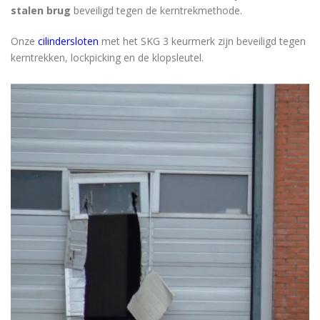
stalen brug
beveiligd tegen de kerntrekmethode.
Onze
cilindersloten
met het SKG 3 keurmerk zijn beveiligd tegen
kerntrekken, lockpicking en de klopsleutel.