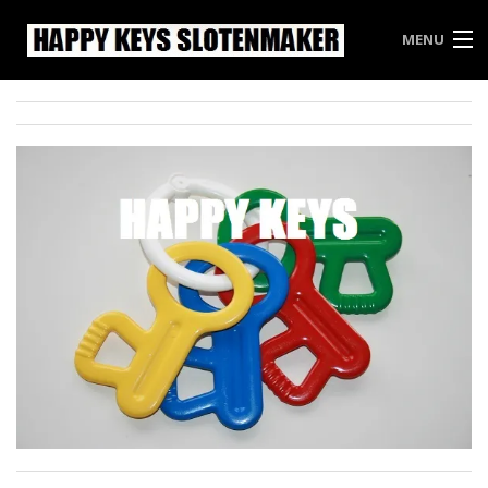
MENU
HAPPY KEYS
WEES INBREKERS EEN STAPJE VOOR
PRIJSLIJST HAPPY KEYS
VRIJBLIJVENDE OFFERTE
CONTACT