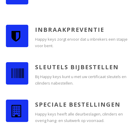
INBRAAKPREVENTIE
Happy keys zorgt ervoor dat u inbrekers een stapje
voor bent.
SLEUTELS BIJBESTELLEN
Bij Happy keys kunt u met uw certificaat sleutels en
cilinders nabestellen.
SPECIALE BESTELLINGEN
Happy keys heeft alle deurbeslagen, cilinders en
overig hang- en sluitwerk op voorraad.