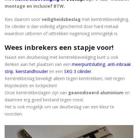
montage en inclusief BTW.
Kies daarom voor
veiligheidsbeslag
met kerntrekbeveiliging.
De cilinder is dan volledig afgeschermd door hard metaal
waardoor uitboren of uittrekken nagenoeg onmogelijk is.
Wees inbrekers een stapje voor!
Naast een deurbeslag met kerntrekbeveiliging kunt u ook
denken aan het plaatsen van een
meerpuntsluiting
,
anti-inbraak
strip
,
kierstandhouder
en een
SKG 3 cilinder
.
Kerntrekbeslag beveiligt alleen tegen kerntrekken, niet tegen
klopsleutels en lockpicken!
Onze kerntrekbeslagen zijn van
geanodiseerd aluminium
en
daarmee erg goed bestand tegen roest.
Het is ook mogelijk om uw deurbeslag van een kleur te
voorzien.