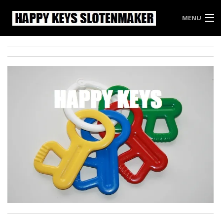
MENU
HAPPY KEYS
WEES INBREKERS EEN STAPJE VOOR
PRIJSLIJST HAPPY KEYS
VRIJBLIJVENDE OFFERTE
CONTACT