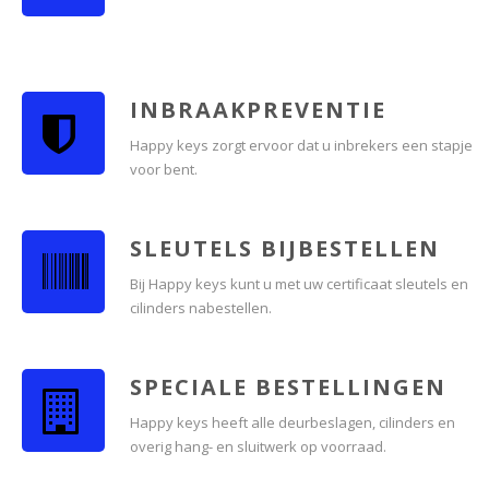
INBRAAKPREVENTIE
Happy keys zorgt ervoor dat u inbrekers een stapje
voor bent.
SLEUTELS BIJBESTELLEN
Bij Happy keys kunt u met uw certificaat sleutels en
cilinders nabestellen.
SPECIALE BESTELLINGEN
Happy keys heeft alle deurbeslagen, cilinders en
overig hang- en sluitwerk op voorraad.